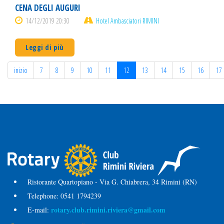
CENA DEGLI AUGURI
14/12/2019 20:30
Hotel Ambasciatori RIMINI
Leggi di più
inizio
7
8
9
10
11
12
13
14
15
16
17
Ristorante Quartopiano - Via G. Chiabrera, 34 Rimini (RN)
Telephone:
0541 1794239
rotary.club.rimini.riviera@gmail.com
E-mail: