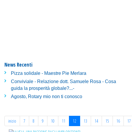
News Recenti
Pizza solidale - Maestre Pie Merlara
Conviviale - Relazione dott. Samuele Rosa - Cosa
guida la prosperità globale?...-
Agosto, Rotary mio non ti conosco
inizio
7
8
9
10
11
12
13
14
15
16
17