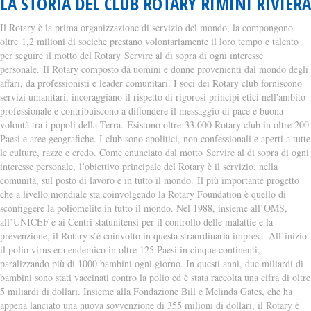
LA STORIA DEL CLUB ROTARY RIMINI RIVIERA
Il Rotary è la prima organizzazione di servizio del mondo, la compongono
oltre 1,2 milioni di sociche prestano volontariamente il loro tempo e talento
per seguire il motto del Rotary Servire al di sopra di ogni interesse
personale. Il Rotary composto da uomini e donne provenienti dal mondo degli
affari, da professionisti e leader comunitari. I soci dei Rotary club forniscono
servizi umanitari, incoraggiano il rispetto di rigorosi principi etici nell'ambito
professionale e contribuiscono a diffondere il messaggio di pace e buona
volontà tra i popoli della Terra. Esistono oltre 33.000 Rotary club in oltre 200
Paesi e aree geografiche. I club sono apolitici, non confessionali e aperti a tutte
le culture, razze e credo. Come enunciato dal motto Servire al di sopra di ogni
interesse personale, l’obiettivo principale del Rotary è il servizio, nella
comunità, sul posto di lavoro e in tutto il mondo. Il più importante progetto
che a livello mondiale sta coinvolgendo la Rotary Foundation è quello di
sconfiggere la poliomelite in tutto il mondo. Nel 1988, insieme all’OMS,
all’UNICEF e ai Centri statunitensi per il controllo delle malattie e la
prevenzione, il Rotary s’è coinvolto in questa straordinaria impresa. All’inizio
il polio virus era endemico in oltre 125 Paesi in cinque continenti,
paralizzando più di 1000 bambini ogni giorno. In questi anni, due miliardi di
bambini sono stati vaccinati contro la polio ed è stata raccolta una cifra di oltre
5 miliardi di dollari. Insieme alla Fondazione Bill e Melinda Gates, che ha
appena lanciato una nuova sovvenzione di 355 milioni di dollari, il Rotary è