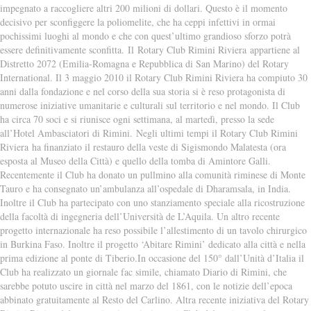
impegnato a raccogliere altri 200 milioni di dollari. Questo è il momento
decisivo per sconfiggere la poliomelite, che ha ceppi infettivi in ormai
pochissimi luoghi al mondo e che con quest’ultimo grandioso sforzo potrà
essere definitivamente sconfitta. Il Rotary Club Rimini Riviera appartiene al
Distretto 2072 (Emilia-Romagna e Repubblica di San Marino) del Rotary
International. Il 3 maggio 2010 il Rotary Club Rimini Riviera ha compiuto 30
anni dalla fondazione e nel corso della sua storia si è reso protagonista di
numerose iniziative umanitarie e culturali sul territorio e nel mondo. Il Club
ha circa 70 soci e si riunisce ogni settimana, al martedì, presso la sede
all’Hotel Ambasciatori di Rimini. Negli ultimi tempi il Rotary Club Rimini
Riviera ha finanziato il restauro della veste di Sigismondo Malatesta (ora
esposta al Museo della Città) e quello della tomba di Amintore Galli.
Recentemente il Club ha donato un pullmino alla comunità riminese di Monte
Tauro e ha consegnato un’ambulanza all’ospedale di Dharamsala, in India.
Inoltre il Club ha partecipato con uno stanziamento speciale alla ricostruzione
della facoltà di ingegneria dell’Università de L’Aquila. Un altro recente
progetto internazionale ha reso possibile l’allestimento di un tavolo chirurgico
in Burkina Faso. Inoltre il progetto ‘Abitare Rimini’ dedicato alla città e nella
prima edizione al ponte di Tiberio.In occasione del 150° dall’Unità d’Italia il
Club ha realizzato un giornale fac simile, chiamato Diario di Rimini, che
sarebbe potuto uscire in città nel marzo del 1861, con le notizie dell’epoca
abbinato gratuitamente al Resto del Carlino. Altra recente iniziativa del Rotary