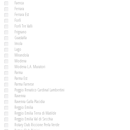
Faenza
Ferrara
Ferrara Est
Forlì
Forlì Tre Valli
Frignano
Guastalla
Imola
Lugo
Mirandola
Modena
Modena L.A. Muratori
Parma
Parma Est
Parma Farnese
Poggio Renatico Cardinal Lambertini
Ravenna
Ravenna Galla Placidia
Reggio Emilia
Reggio Emilia Terra di Matilde
Reggio Emilia Val di Secchia
Rotary Club Riccione Perla Verde