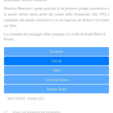
Maurizio Mancuso è agente generale di un primario gruppo assicurativo e
in questo settore opera anche nel campo della formazione. Dal 1992 è
impegnato nel mondo associativo e il suo ingresso nel Rotary è avvenuto
nel 2006.
La cerimonia del passaggio delle consegne si è svolta al Grand Hotel di
Rimini.
Documenti
Foto (4)
Video
Comunicati Stampa
Rassegna Stampa
MULTI-ROTARY - Distretto 2072
Rotary Club Novafeltria Alto Montefeltro