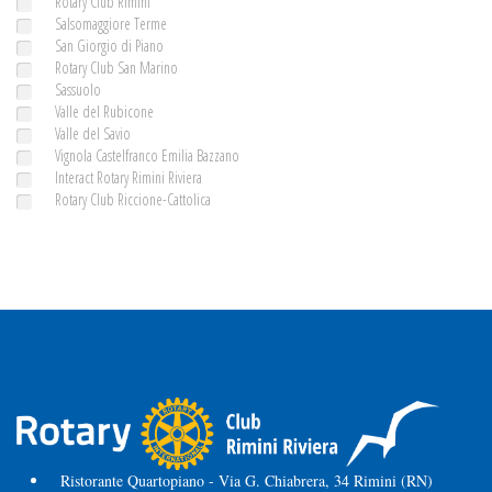
Rotary Club Rimini
Salsomaggiore Terme
San Giorgio di Piano
Rotary Club San Marino
Sassuolo
Valle del Rubicone
Valle del Savio
Vignola Castelfranco Emilia Bazzano
Interact Rotary Rimini Riviera
Rotary Club Riccione-Cattolica
Ristorante Quartopiano - Via G. Chiabrera, 34 Rimini (RN)