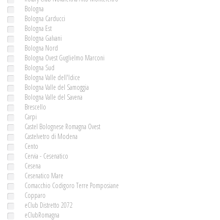
Bologna
Bologna Carducci
Bologna Est
Bologna Galvani
Bologna Nord
Bologna Ovest Guglielmo Marconi
Bologna Sud
Bologna Valle dell'Idice
Bologna Valle del Samoggia
Bologna Valle del Savena
Brescello
Carpi
Castel Bolognese Romagna Ovest
Castelvetro di Modena
Cento
Cervia - Cesenatico
Cesena
Cesenatico Mare
Comacchio Codigoro Terre Pomposiane
Copparo
eClub Distretto 2072
eClubRomagna