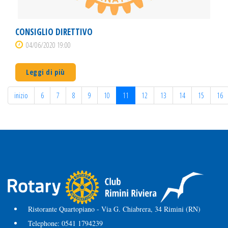
CONSIGLIO DIRETTIVO
04/06/2020 19:00
Leggi di più
inizio
6
7
8
9
10
11
12
13
14
15
16
Ristorante Quartopiano - Via G. Chiabrera, 34 Rimini (RN)
Telephone:
0541 1794239