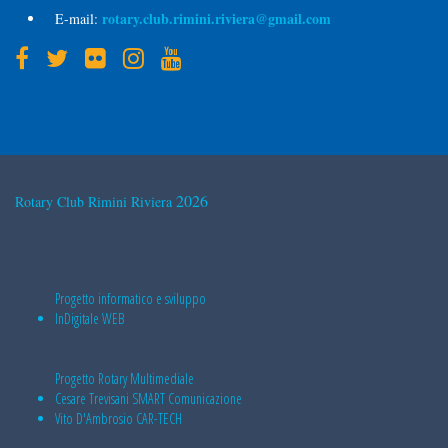
rotary.club.rimini.riviera@gmail.com
E-mail:
2026
Rotary Club Rimini Riviera
Progetto informatico e sviluppo
InDigitale WEB
Progetto Rotary Multimediale
Cesare Trevisani
SMART Comunicazione
Vito D'Ambrosio
CAR-TECH