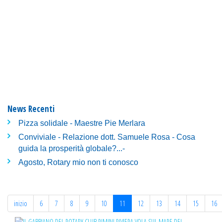
News Recenti
Pizza solidale - Maestre Pie Merlara
Conviviale - Relazione dott. Samuele Rosa - Cosa
guida la prosperità globale?...-
Agosto, Rotary mio non ti conosco
inizio
6
7
8
9
10
11
12
13
14
15
16