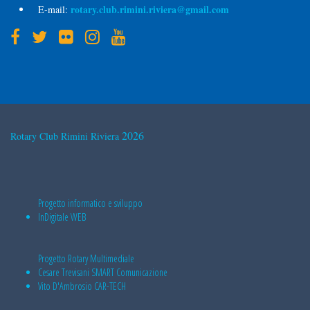
rotary.club.rimini.riviera@gmail.com
E-mail:
2026
Rotary Club Rimini Riviera
Progetto informatico e sviluppo
InDigitale WEB
Progetto Rotary Multimediale
Cesare Trevisani
SMART Comunicazione
Vito D'Ambrosio
CAR-TECH