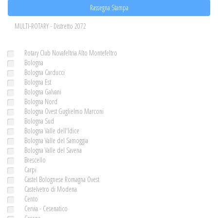
Rassegna Stampa
MULTI-ROTARY - Distretto 2072
Rotary Club Novafeltria Alto Montefeltro
Bologna
Bologna Carducci
Bologna Est
Bologna Galvani
Bologna Nord
Bologna Ovest Guglielmo Marconi
Bologna Sud
Bologna Valle dell'Idice
Bologna Valle del Samoggia
Bologna Valle del Savena
Brescello
Carpi
Castel Bolognese Romagna Ovest
Castelvetro di Modena
Cento
Cervia - Cesenatico