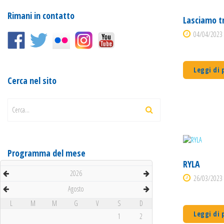
Rimani in contatto
Lasciamo tr
04/04/2023 
Leggi di 
Cerca nel sito
Cerca...
Programma del mese
RYLA
2026
26/03/2023 
Agosto
L
M
M
G
V
S
D
Leggi di 
1
2