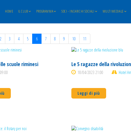
HOME
IL CLUB
PROGRAMMA
SOCI - INCARICHI SOCIALI
MULTIMEDIALE
2
3
4
5
6
7
8
9
10
11
elle scuole riminesi
Le 5 ragazze della rivoluzion
09:00
18/04/2023 21:00
Hotel Am
più
Leggi di più