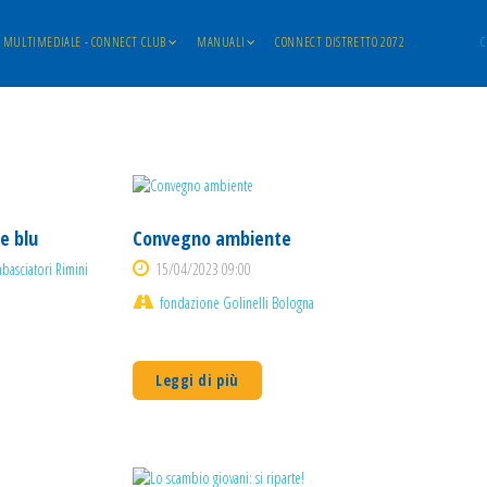
MULTIMEDIALE - CONNECT CLUB
MANUALI
CONNECT DISTRETTO 2072
C
e blu
Convegno ambiente
basciatori Rimini
15/04/2023 09:00
fondazione Golinelli Bologna
Leggi di più