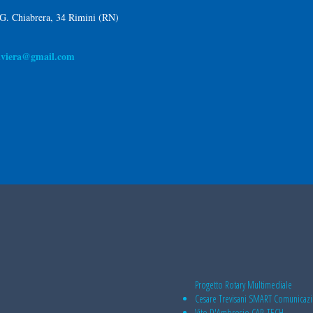
 G. Chiabrera, 34 Rimini (RN)
riviera@gmail.com
Progetto Rotary Multimediale
Cesare Trevisani
SMART Comunicaz
Vito D'Ambrosio
CAR-TECH