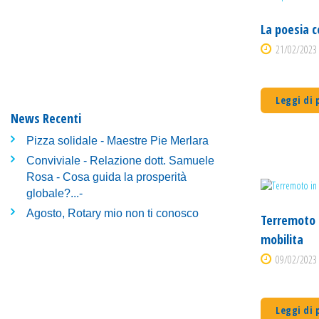
La poesia 
21/02/2023 
Leggi di 
News Recenti
Pizza solidale - Maestre Pie Merlara
Conviviale - Relazione dott. Samuele
Rosa - Cosa guida la prosperità
globale?...-
Agosto, Rotary mio non ti conosco
Terremoto in
mobilita
09/02/2023 
Leggi di 