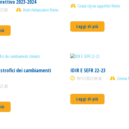
irettivo 2023-2024
Conad city via cappellini Rimini
21:00
Hotel Ambasciatori Rimini
Leggi di più
più
astrofici dei cambiamenti
IDIR E SEFR 22-23
19/11/2022 09:30
Cinema F
21:30
Leggi di più
più