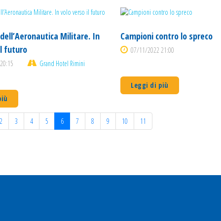
dell’Aeronautica Militare. In
Campioni contro lo spreco
il futuro
07/11/2022 21:00
20:15
Grand Hotel Rimini
Leggi di più
più
2
3
4
5
6
7
8
9
10
11