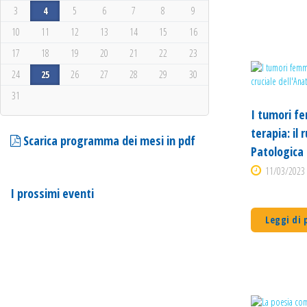
3
4
5
6
7
8
9
10
11
12
13
14
15
16
17
18
19
20
21
22
23
24
25
26
27
28
29
30
31
I tumori fe
terapia: il 
Scarica programma dei mesi in pdf
Patologica
11/03/2023 
I prossimi eventi
Leggi di 