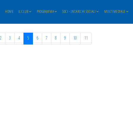
HOME
IL CLUB
PROGRAMMA
SOCI - INCARICHI SOCIALI
MULTIMEDIALE
2
3
4
5
6
7
8
9
10
11
2
3
4
5
6
7
8
9
10
11