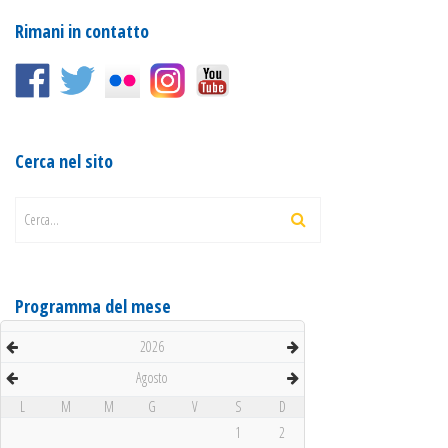
Rimani in contatto
Cerca nel sito
Cerca...
Programma del mese
2026
Agosto
L
M
M
G
V
S
D
1
2