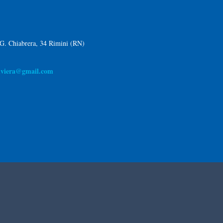
 G. Chiabrera, 34 Rimini (RN)
riviera@gmail.com