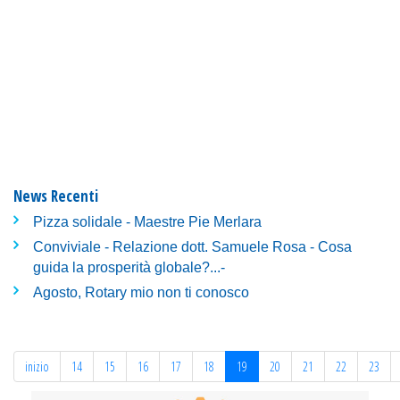
News Recenti
Pizza solidale - Maestre Pie Merlara
Conviviale - Relazione dott. Samuele Rosa - Cosa
guida la prosperità globale?...-
Agosto, Rotary mio non ti conosco
inizio
14
15
16
17
18
19
20
21
22
23