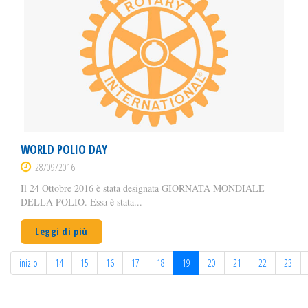
WORLD POLIO DAY
28/09/2016
Il 24 Ottobre 2016 è stata designata GIORNATA MONDIALE
DELLA POLIO. Essa è stata...
Leggi di più
inizio
14
15
16
17
18
19
20
21
22
23