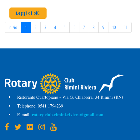
Leggi di più
inizio
1
2
3
4
5
6
7
8
9
10
11
Ristorante Quartopiano - Via G. Chiabrera, 34 Rimini (RN)
Telephone:
0541 1794239
rotary.club.rimini.riviera@gmail.com
E-mail: