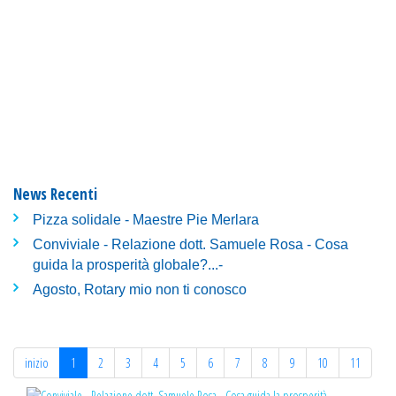
News Recenti
Pizza solidale - Maestre Pie Merlara
Conviviale - Relazione dott. Samuele Rosa - Cosa
guida la prosperità globale?...-
Agosto, Rotary mio non ti conosco
inizio
1
2
3
4
5
6
7
8
9
10
11