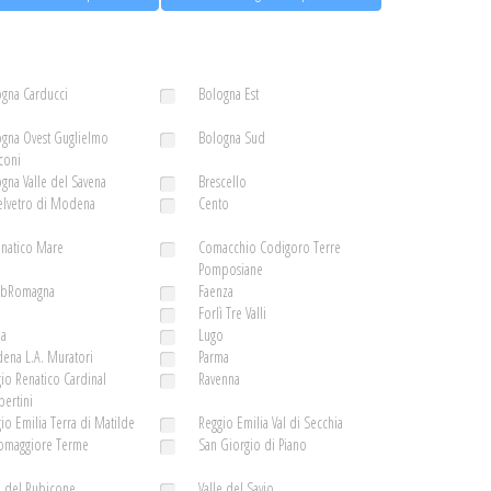
gna Carducci
Bologna Est
gna Ovest Guglielmo
Bologna Sud
coni
gna Valle del Savena
Brescello
elvetro di Modena
Cento
enatico Mare
Comacchio Codigoro Terre
Pomposiane
ubRomagna
Faenza
ì
Forlì Tre Valli
la
Lugo
ena L.A. Muratori
Parma
io Renatico Cardinal
Ravenna
ertini
io Emilia Terra di Matilde
Reggio Emilia Val di Secchia
somaggiore Terme
San Giorgio di Piano
e del Rubicone
Valle del Savio