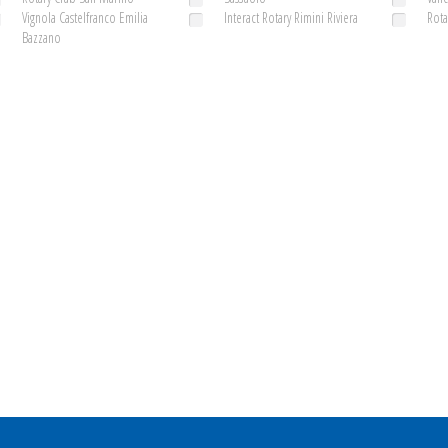
Vignola Castelfranco Emilia
Interact Rotary Rimini Riviera
Rota
Bazzano