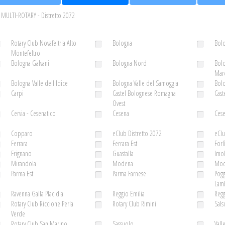
MULTI-ROTARY - Distretto 2072
Rotary Club Novafeltria Alto
Bologna
Bolo
Montefeltro
Bologna Galvani
Bologna Nord
Bolo
Mar
Bologna Valle dell'Idice
Bologna Valle del Samoggia
Bolo
Carpi
Castel Bolognese Romagna
Cast
Ovest
Cervia - Cesenatico
Cesena
Ces
Copparo
eClub Distretto 2072
eCl
Ferrara
Ferrara Est
Forl
Frignano
Guastalla
Imo
Mirandola
Modena
Mod
Parma Est
Parma Farnese
Pogg
Lamb
Ravenna Galla Placidia
Reggio Emilia
Regg
Rotary Club Riccione Perla
Rotary Club Rimini
Sal
Verde
Rotary Club San Marino
Sassuolo
Vall