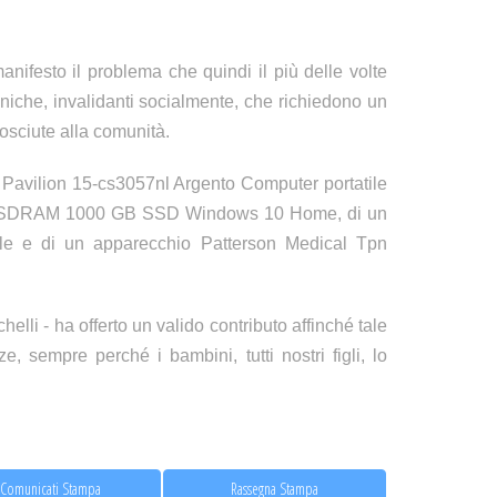
manifesto il problema che quindi il più delle volte
oniche, invalidanti socialmente, che richiedono un
osciute alla comunità.
P Pavilion 15-cs3057nl Argento Computer portatile
4-SDRAM 1000 GB SSD Windows 10 Home, di un
ale e di un apparecchio Patterson Medical Tpn
elli - ha offerto un valido contributo affinché tale
, sempre perché i bambini, tutti nostri figli, lo
Comunicati Stampa
Rassegna Stampa