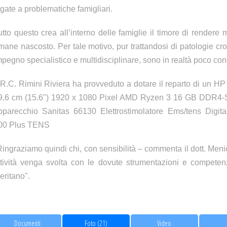
egate a problematiche famigliari.
utto questo crea all’interno delle famiglie il timore di rendere 
imane nascosto. Per tale motivo, pur trattandosi di patologie cr
mpegno specialistico e multidisciplinare, sono in realtà poco con
l R.C. Rimini Riviera ha provveduto a dotare il reparto di un H
9,6 cm (15.6") 1920 x 1080 Pixel AMD Ryzen 3 16 GB DDR
pparecchio Sanitas 66130 Elettrostimolatore Ems/tens Digit
00 Plus TENS
Ringraziamo quindi chi, con sensibilità – commenta il dott. Menich
ttività venga svolta con le dovute strumentazioni e competenze
eritano".
Documenti
Foto (21)
Video