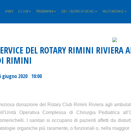
HOME
IL CLUB
PROGRAMMA
SOCI - INCARICHI SOCIALI
MULTIMEDIALE
SERVICE DEL ROTARY RIMINI RIVIERA 
DI RIMINI
6 giugno 2020 10:00
reziosa donazione del Rotary Club Rimini Riviera agli ambulato
ell’Unità Operativa Complessa di Chirurgia Pediatrica all’
omenichelli. I sanitari si occupano di pazienti affetti da dist
atologie organiche più raramente, o funzionali o, nella maggior