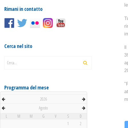
l
Rimani in contatto
T
r
i
Cerca nel sito
I
3
Cerca...
a
2
"
Programma del mese
a
2026
m
Agosto
L
M
M
G
V
S
D
1
2