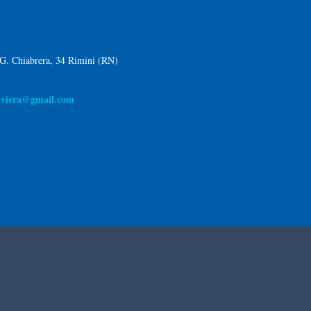
 G. Chiabrera, 34 Rimini (RN)
riviera@gmail.com