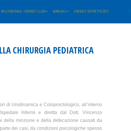
MULTIMEDIALE - CONNECT CLUB
MANUALI
CONNECT DISTRETTO 2072
C
ALLA CHIRURGIA PEDIATRICA
ri di Urodinamica e Coloproctologico, all’interno
Ospedale Infermi e diretta dal Dott. Vincenzo
urbi della minzione e della defecazione causati da
 parte dei casi, da condizioni psicologiche spesso