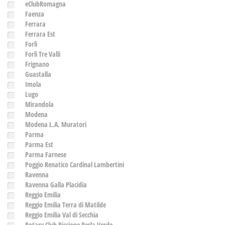
eClubRomagna
Faenza
Ferrara
Ferrara Est
Forlì
Forlì Tre Valli
Frignano
Guastalla
Imola
Lugo
Mirandola
Modena
Modena L.A. Muratori
Parma
Parma Est
Parma Farnese
Poggio Renatico Cardinal Lambertini
Ravenna
Ravenna Galla Placidia
Reggio Emilia
Reggio Emilia Terra di Matilde
Reggio Emilia Val di Secchia
Rotary Club Riccione Perla Verde