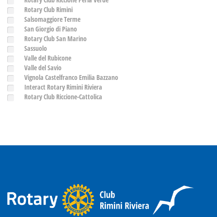
Rotary Club Rimini
Salsomaggiore Terme
San Giorgio di Piano
Rotary Club San Marino
Sassuolo
Valle del Rubicone
Valle del Savio
Vignola Castelfranco Emilia Bazzano
Interact Rotary Rimini Riviera
Rotary Club Riccione-Cattolica