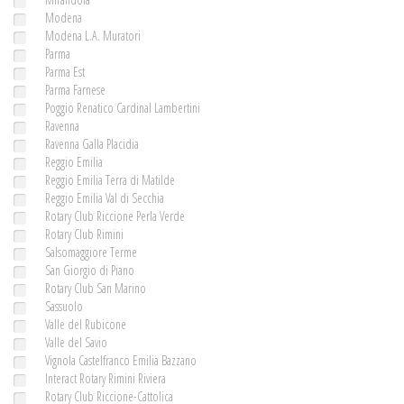
Modena
Modena L.A. Muratori
Parma
Parma Est
Parma Farnese
Poggio Renatico Cardinal Lambertini
Ravenna
Ravenna Galla Placidia
Reggio Emilia
Reggio Emilia Terra di Matilde
Reggio Emilia Val di Secchia
Rotary Club Riccione Perla Verde
Rotary Club Rimini
Salsomaggiore Terme
San Giorgio di Piano
Rotary Club San Marino
Sassuolo
Valle del Rubicone
Valle del Savio
Vignola Castelfranco Emilia Bazzano
Interact Rotary Rimini Riviera
Rotary Club Riccione-Cattolica