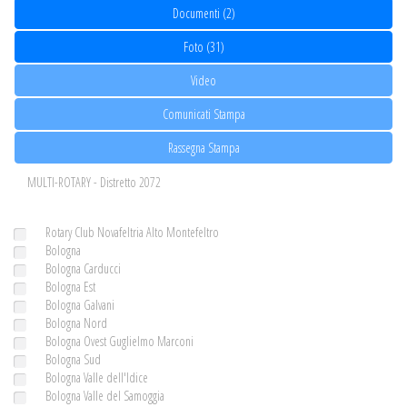
Documenti (2)
Foto (31)
Video
Comunicati Stampa
Rassegna Stampa
MULTI-ROTARY - Distretto 2072
Rotary Club Novafeltria Alto Montefeltro
Bologna
Bologna Carducci
Bologna Est
Bologna Galvani
Bologna Nord
Bologna Ovest Guglielmo Marconi
Bologna Sud
Bologna Valle dell'Idice
Bologna Valle del Samoggia