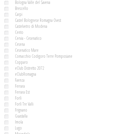
Bologna Valle del Savena
Brescello
Carpi
Castel Bolognese Romagna Ovest
Castelvetro di Modena
Cento
Cervia - Cesenatico
Cesena
Cesenatico Mare
Comacchio Codigoro Terre Pomposiane
Copparo
eClub Distretto 2072
eClubRomagna
Faenza
Ferrara
Ferrara Est
Forlì
Forlì Tre Valli
Frignano
Guastalla
Imola
Lugo
Mirandola