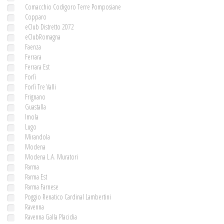
Comacchio Codigoro Terre Pomposiane
Copparo
eClub Distretto 2072
eClubRomagna
Faenza
Ferrara
Ferrara Est
Forlì
Forlì Tre Valli
Frignano
Guastalla
Imola
Lugo
Mirandola
Modena
Modena L.A. Muratori
Parma
Parma Est
Parma Farnese
Poggio Renatico Cardinal Lambertini
Ravenna
Ravenna Galla Placidia