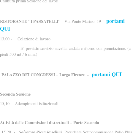
Chiusura prima Sessione dei lavori
portami
RISTORANTE "I PASSATELLI"
- Via Ponte Marino, 19 -
QUI
13.00 - Colazione di lavoro
E’ previsto servizio navetta, andata e ritorno con prenotazione. (a
piedi 500 mt./ 6 min.)
portami QUI
PALAZZO DEI CONGRESSI
Largo Firenze -
–
Seconda Sessione
15,10 - Adempimenti istituzionali
Attività delle Commissioni distrettuali – Parte Seconda
15,20 -
Salvatore Ricca Rosellini
, Presidente Sottocommissione Polio Plus