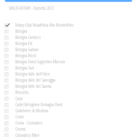
MULTI-ROTARY - Distretto 2072
Rotary Club Novafeltria Alto Montefeltro
Bologna
Bologna Carducci
Bologna Est
Bologna Galvani
Bologna Nord
Bologna Ovest Guglielmo Marconi
Bologna Sud
Bologna Valle dell'Idice
Bologna Valle del Samoggia
Bologna Valle del Savena
Brescello
Carpi
Castel Bolognese Romagna Ovest
Castelvetro di Modena
Cento
Cervia - Cesenatico
Cesena
Cesenatico Mare