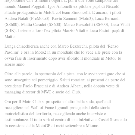
responsabile CIV Simone Folgori. E poi il due volte campione del
mondo Manuel Poggiali, Igor Antonelli ex pilota e papà di Niccolò
attuale protagonista in Moto2 col team Simoncelli. E ancora, i piloti
Andrea Natali (PreMoto3), Kevin Zannoni (Moto3), Luca Bernardi
(SS600), Mattia Casadei (SS600), Marco Bussolotti (SS600), Luca Vitali
(SBK). Insieme a loro l’ex pilota Marzio Vitali e Luca Pasini, papà di
Mattia.
Lunga chiacchierata anche con Marco Bezzecchi, pilota del ‘Renzo
Pasolini’ e ora in Moto2 in un mondiale che lo vede alle prese con la
ovvia fase di inserimento dopo aver sfiorato il mondiale in Moto3 lo
scorso anno.
Oltre alle parole, lo spettacolo della pista, con le avvincenti gare che si
sono susseguite nel pomeriggio. Saluti rotariani ai presenti da parte del
presidente Paolo Braccini e di Andrea Albani, nella doppia veste di
managing director di MWC e socio del Club.
Ora per il Moto Club si prospetta un’altra bella sfida, quella di
raccogliere nel Wall of Fame i grandi protagonisti della storia
motociclistica del territorio, raccogliendo anche interviste e
testimonianze. Il tutto sarà al centro di una iniziativa a Castel Sismondo
in occasione della MotoGP di metà settembre a Misano.