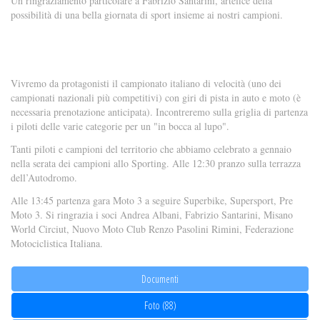
Un ringraziamento particolare a Fabrizio Santarini, artefice della
possibilità di una bella giornata di sport insieme ai nostri campioni.
Vivremo da protagonisti il campionato italiano di velocità (uno dei
campionati nazionali più competitivi) con giri di pista in auto e moto (è
necessaria prenotazione anticipata). Incontreremo sulla griglia di partenza
i piloti delle varie categorie per un "in bocca al lupo".
Tanti piloti e campioni del territorio che abbiamo celebrato a gennaio
nella serata dei campioni allo Sporting. Alle 12:30 pranzo sulla terrazza
dell’Autodromo.
Alle 13:45 partenza gara Moto 3 a seguire Superbike, Supersport, Pre
Moto 3. Si ringrazia i soci Andrea Albani, Fabrizio Santarini, Misano
World Circiut, Nuovo Moto Club Renzo Pasolini Rimini, Federazione
Motociclistica Italiana.
Documenti
Foto (88)