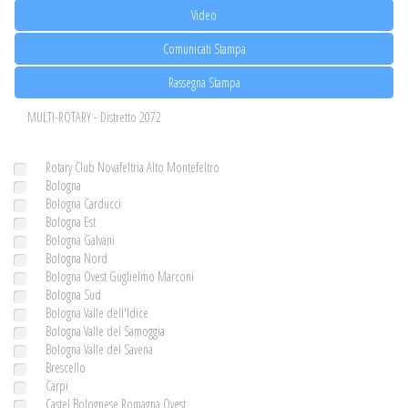
Video
Comunicati Stampa
Rassegna Stampa
MULTI-ROTARY - Distretto 2072
Rotary Club Novafeltria Alto Montefeltro
Bologna
Bologna Carducci
Bologna Est
Bologna Galvani
Bologna Nord
Bologna Ovest Guglielmo Marconi
Bologna Sud
Bologna Valle dell'Idice
Bologna Valle del Samoggia
Bologna Valle del Savena
Brescello
Carpi
Castel Bolognese Romagna Ovest