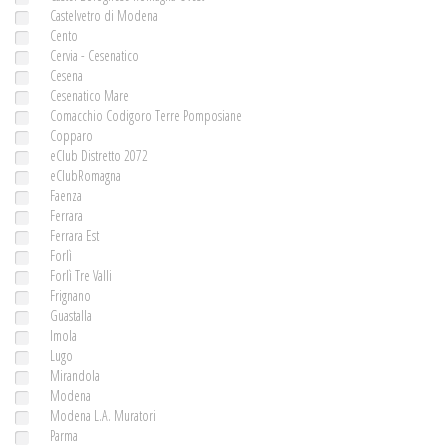
Castelvetro di Modena
Cento
Cervia - Cesenatico
Cesena
Cesenatico Mare
Comacchio Codigoro Terre Pomposiane
Copparo
eClub Distretto 2072
eClubRomagna
Faenza
Ferrara
Ferrara Est
Forlì
Forlì Tre Valli
Frignano
Guastalla
Imola
Lugo
Mirandola
Modena
Modena L.A. Muratori
Parma