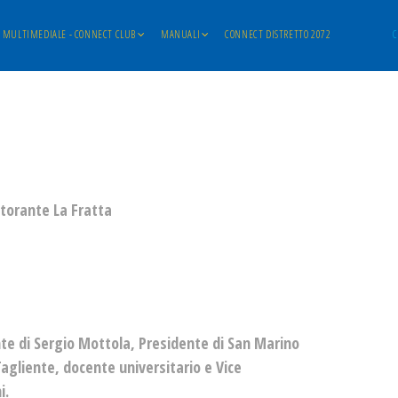
MULTIMEDIALE - CONNECT CLUB
MANUALI
CONNECT DISTRETTO 2072
C
storante La Fratta
nte di Sergio Mottola, Presidente di San Marino
agliente, docente universitario e Vice
i.