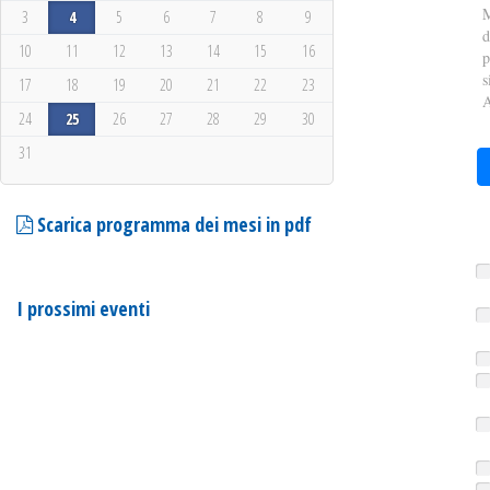
M
3
4
5
6
7
8
9
d
10
11
12
13
14
15
16
p
s
17
18
19
20
21
22
23
A
24
25
26
27
28
29
30
31
Scarica programma dei mesi in pdf
I prossimi eventi