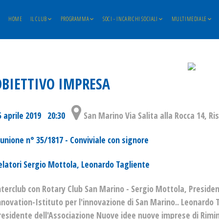
HOME
IL CLUB
PROGRAMMA
SOCI - INCARICHI SOCIALI
MULTIMEDIALE
OBIETTIVO IMPRESA
5 aprile 2019 20:30
San Marino Via Salita alla Rocca 14, Ri
iunione n° 35/1817 - Conviviale con signore
elatori Sergio Mottola, Leonardo Tagliente
nterclub con Rotary Club San Marino - Sergio Mottola, Preside
nnovation-Istituto per l'innovazione di San Marino.. Leonardo T
residente dell'Associazione Nuove idee nuove imprese di Rimin