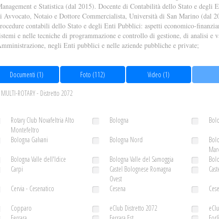
anagement e Statistica (dal 2015). Docente di Contabilità dello Stato e degli E
i Avvocato, Notaio e Dottore Commercialista, Università di San Marino (dal 201
rocedure contabili dello Stato e degli Enti Pubblici: aspetti economico-finanzia
istemi e nelle tecniche di programmazione e controllo di gestione, di analisi e 
mministrazione, negli Enti pubblici e nelle aziende pubbliche e private;
Documenti (1)
Foto (112)
Video (1)
MULTI-ROTARY - Distretto 2072
Rotary Club Novafeltria Alto
Bologna
Bolo
Montefeltro
Bologna Galvani
Bologna Nord
Bolo
Mar
Bologna Valle dell'Idice
Bologna Valle del Samoggia
Bolo
Carpi
Castel Bolognese Romagna
Cast
Ovest
Cervia - Cesenatico
Cesena
Ces
Copparo
eClub Distretto 2072
eCl
Ferrara
Ferrara Est
Forl