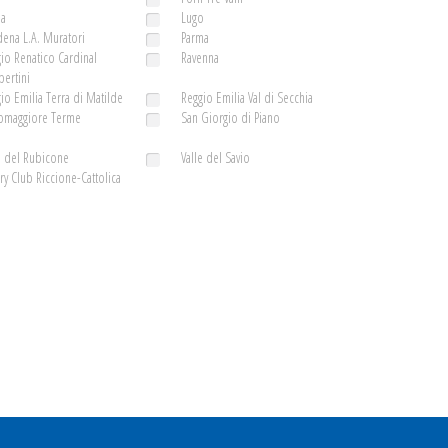
la
Lugo
ena L.A. Muratori
Parma
io Renatico Cardinal
Ravenna
ertini
io Emilia Terra di Matilde
Reggio Emilia Val di Secchia
somaggiore Terme
San Giorgio di Piano
e del Rubicone
Valle del Savio
ry Club Riccione-Cattolica