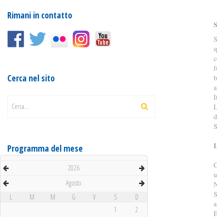
Rimani in contatto
S
s
c
f
Cerca nel sito
b
a
I
Cerca...
L
d
S
Programma del mese
C
2026
u
Agosto
N
S
L
M
M
G
V
S
D
a
1
2
E