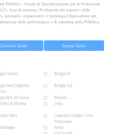
nti Pubblici – Scuola di Specializzazione per le Professioni
2); Aree di interesse: Evoluzione dei sistemi e delle
ri, normativi, organizzativi e tecnologici;Innovazione nei
valutazione delle performances e di reporting nella Pubblica
Comunicati Stampa
Rassegna Stampa
gna Carducci
Bologna Est
gna Ovest Guglielmo
Bologna Sud
coni
gna Valle del Savena
Brescello
elvetro di Modena
Cento
enatico Mare
Comacchio Codigoro Terre
Pomposiane
ubRomagna
Faenza
ì
Forlì Tre Valli