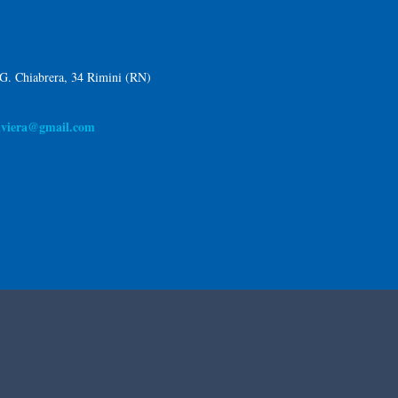
 G. Chiabrera, 34 Rimini (RN)
riviera@gmail.com