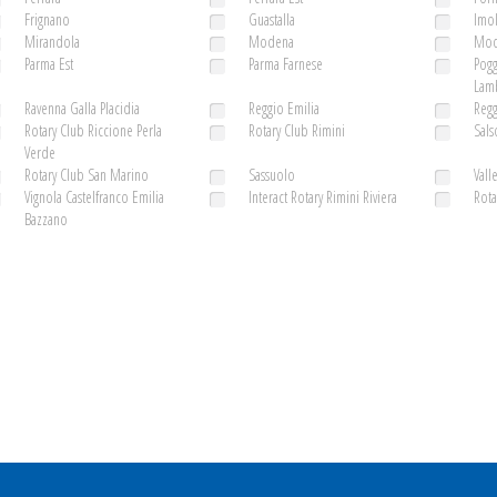
Frignano
Guastalla
Imo
Mirandola
Modena
Mod
Parma Est
Parma Farnese
Pogg
Lamb
Ravenna Galla Placidia
Reggio Emilia
Regg
Rotary Club Riccione Perla
Rotary Club Rimini
Sal
Verde
Rotary Club San Marino
Sassuolo
Vall
Vignola Castelfranco Emilia
Interact Rotary Rimini Riviera
Rota
Bazzano