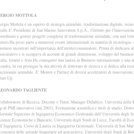
SERGIO MOTTOLA
ergio Mottola è un esperto di strategia aziendale, trasformazione digitale, tecn
palle.E' Presidente di San Marino Innovation S.p.A., l'Istituto per l'Innovazio
oordinare e gestire progetti complessi di trasformazione aziendale, con una visi
uturo.Ha preso parte a numerosi eventi internazionali in materia di tecnologia, s
usiness incentrati sull'importanza dell'utente/consumatore. Prima di dedicarsi a
ssicurativo e si occupava di account di grandi dimensioni, sviluppo del business
talia, Israele e Asia.Ha conseguito una laurea in Business internazionale e una i
ondra, in cui prosegue la sua attività di dottorato di ricerca e si dedica alla ricer
ecisionale aziendale. E' Mentor e Partner di diversi acceleratori di innovazione
tart Up.
LEONARDO TAGLIENTE
ollaboratore di Ricerca, Docente e Tutor, Manager Didattico, Università della 
p di PMI innovative (dal 2003); Formazione scientifica e titoli di studio. Dot
ormale Superiore di Ingegneria Economico-Gestionale dell’Università degli St
cienze Economiche e Bancarie, Università degli Studi di Lecce, Facoltà di E
ll’Ingegneria, Corso di Laurea in Ingegneria Gestionale, Università di San Mar
conomia delle aziende finanziarie ed assicurative, Università degli Studi di 