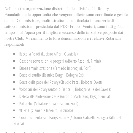
Nella nostra organizzazione distrettuale le attività della Rotary
Foundation e le opportunità che vengono offerte sono coordinate e gestite
da una Commissione, molto strutturata e articolata in una serie di
sottocommissioni, presieduta dal PDG Franco Venturi; sono tutti già da
tempo all’opera per il migliore successo delle iniziative proposte dai
nostri Club. Vi rammento le loro denominazioni e i relativi Rotariani
responsabili:
Raccolta Fondi (Luciano Alfieri, Guastalla)
Gestione sovvenzioni e progetti (Alberto Azzolini, Rimini)
Buona amministrazione (Fernado Imbroglini, Forlì)
Borse di studio (Beatrice Borghi, Bologna Est)
Borse della pace del Rotary (Claudio Pezzi, Bologna Ovest)
Volontari del Rotary (Antonio Fraticelli, Bologna Valle del Savena)
Delega alla Protezione Civile (Antonio Marturano, Reggio Emilia)
Polio Plus (Salvatore Ricca Rosellini, Forlì)
VTT-VTE (Clemente Ingenito, Sassuolo)
Coordinamento Paul Harrys Society (Antonio Fraticelli, Bologna Valle del
Savena)