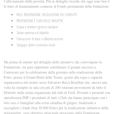
l’alleviamento della povertà. Più in dettaglio ricordo che oggi sono ben 6
le linee di finanziamento connesse al Fondo permanente della fondazione:
PACE: PREVENZIONE /RISOLUZIONE DEI CONFLITTI
PREVENZIONE E CURA DELLE MALATTIE
Acqua e strutture igienico sanitarie
Salute materna ed infantile
Educazione di base e alfabetizzazione
Sviluppo delle economie locali
Ma prima di entrare nel dettaglio delle iniziative che coinvolgono la
Fondazione, mi pare opportuno sottolineare il grande successo a
Castrocaro per la celebrazione della giornata sulla eradicazione della
Polio, presso il Grand Hotel delle Terme, grazie alla regia e capacità
organizzativa del nostro socio Salvatore Ricca Rosellini che, ancora una
volta ha riempito la sala con più di 200 rotariani provenienti da tutto il
Distretto nella serata organizzata dal club di Forlì. Presenti e premiati con
onorificenza PHF i presidenti di tutti i Club che hanno partecipato con i
loro soci o famigliari alla corsa cittadina di giugno, finalizzata a
raccogliere i fondi (ben 30.000 Euro) per la eradicazione definitiva della
poliomielite, oggi obiettivo principale perseguito dalla Fondazione.