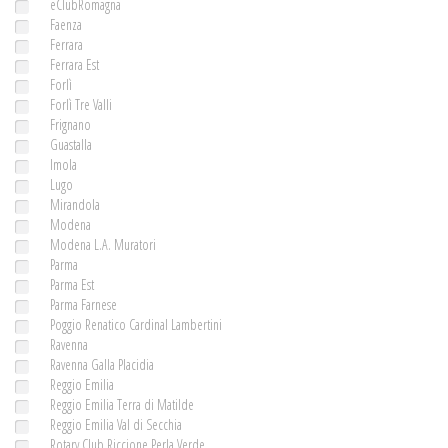
eClubRomagna
Faenza
Ferrara
Ferrara Est
Forlì
Forlì Tre Valli
Frignano
Guastalla
Imola
Lugo
Mirandola
Modena
Modena L.A. Muratori
Parma
Parma Est
Parma Farnese
Poggio Renatico Cardinal Lambertini
Ravenna
Ravenna Galla Placidia
Reggio Emilia
Reggio Emilia Terra di Matilde
Reggio Emilia Val di Secchia
Rotary Club Riccione Perla Verde