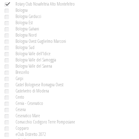
Rotary Club Novafeltria Alto Montefeltro
Bologna
Bologna Carducci
Bologna Est
Bologna Galvani
Bologna Nord
Bologna Ovest Guglielmo Marconi
Bologna Sud
Bologna Valle dell'Idice
Bologna Valle del Samoggia
Bologna Valle del Savena
Brescello
Carpi
Castel Bolognese Romagna Ovest
Castelvetro di Modena
Cento
Cervia - Cesenatico
Cesena
Cesenatico Mare
Comacchio Codigoro Terre Pomposiane
Copparo
eClub Distretto 2072