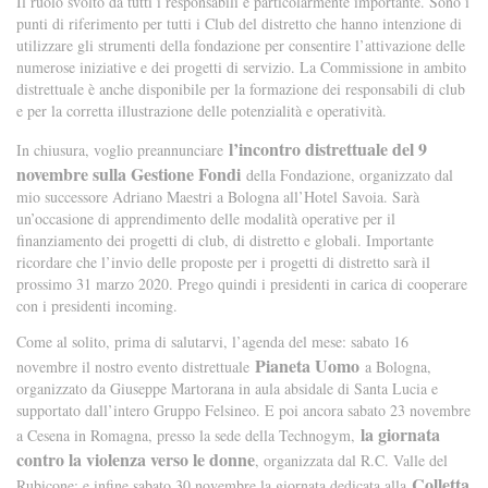
Il ruolo svolto da tutti i responsabili è particolarmente importante. Sono i
punti di riferimento per tutti i Club del distretto che hanno intenzione di
utilizzare gli strumenti della fondazione per consentire l’attivazione delle
numerose iniziative e dei progetti di servizio. La Commissione in ambito
distrettuale è anche disponibile per la formazione dei responsabili di club
e per la corretta illustrazione delle potenzialità e operatività.
l’incontro distrettuale del 9
In chiusura, voglio preannunciare
novembre sulla Gestione Fondi
della Fondazione, organizzato dal
mio successore Adriano Maestri a Bologna all’Hotel Savoia. Sarà
un’occasione di apprendimento delle modalità operative per il
finanziamento dei progetti di club, di distretto e globali. Importante
ricordare che l’invio delle proposte per i progetti di distretto sarà il
prossimo 31 marzo 2020. Prego quindi i presidenti in carica di cooperare
con i presidenti incoming.
Come al solito, prima di salutarvi, l’agenda del mese: sabato 16
Pianeta Uomo
novembre il nostro evento distrettuale
a Bologna,
organizzato da Giuseppe Martorana in aula absidale di Santa Lucia e
supportato dall’intero Gruppo Felsineo. E poi ancora sabato 23 novembre
la giornata
a Cesena in Romagna, presso la sede della Technogym,
contro la violenza verso le donne
, organizzata dal R.C. Valle del
Colletta
Rubicone; e infine sabato 30 novembre la giornata dedicata alla