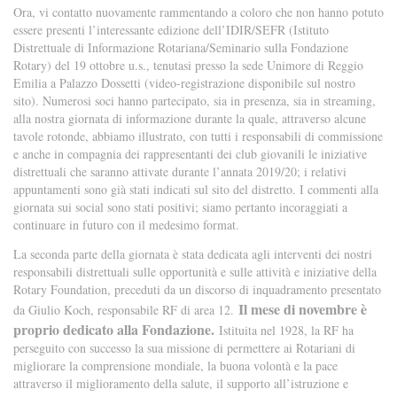
Ora, vi contatto nuovamente rammentando a coloro che non hanno potuto
essere presenti l’interessante edizione dell’IDIR/SEFR (Istituto
Distrettuale di Informazione Rotariana/Seminario sulla Fondazione
Rotary) del 19 ottobre u.s., tenutasi presso la sede Unimore di Reggio
Emilia a Palazzo Dossetti (video-registrazione disponibile sul nostro
sito). Numerosi soci hanno partecipato, sia in presenza, sia in streaming,
alla nostra giornata di informazione durante la quale, attraverso alcune
tavole rotonde, abbiamo illustrato, con tutti i responsabili di commissione
e anche in compagnia dei rappresentanti dei club giovanili le iniziative
distrettuali che saranno attivate durante l’annata 2019/20; i relativi
appuntamenti sono già stati indicati sul sito del distretto. I commenti alla
giornata sui social sono stati positivi; siamo pertanto incoraggiati a
continuare in futuro con il medesimo format.
La seconda parte della giornata è stata dedicata agli interventi dei nostri
responsabili distrettuali sulle opportunità e sulle attività e iniziative della
Rotary Foundation, preceduti da un discorso di inquadramento presentato
Il mese di novembre è
da Giulio Koch, responsabile RF di area 12.
proprio dedicato alla Fondazione.
Istituita nel 1928, la RF ha
perseguito con successo la sua missione di permettere ai Rotariani di
migliorare la comprensione mondiale, la buona volontà e la pace
attraverso il miglioramento della salute, il supporto all’istruzione e