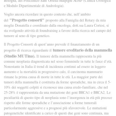
Bologna, del Policlinico Sant’Orsola-Malpighi AOSP (Clinica Urologica
e Modulo Dipartimentale di Andrologia).
Voglio ancora ricordare in questo contesto che, nell’ambito
"Progetto consorti"
del
proposto alla Famiglia del Rotary da mia
moglie Donatella e coordinato dalla oncologa, dott.ssa Laura Cortesi, si
sta svolgendo attività di foundraising a favore della ricerca nel campo del
tumore al seno di tipo genetico.
Il Progetto Consorti di quest’anno prevede il finanziamento di un
tumore ereditario della mammella
progetto di ricerca riguardante il
(Studio MUTina).
Il tumore della mammella rappresenta la più
comune neoplasia diagnosticata nel sesso femminile in tutte le fasce d’età.
Nonostante in Italia il trend di incidenza continui ad essere in leggero
aumento e la mortalità in progressivo calo, il carcinoma mammario
rimane la prima causa di morte in tutte le età. La maggior parte dei
tumori della mammella è costituita da forme sporadiche, ma in circa il 5-
10% dei soggetti colpiti si riconosce una causa eredo-familiare, che nel
25-28% è rappresentata da una mutazione dei geni BRCA1 e BRCA2. Le
peculiarità di questo tipo di neoplasia sono l’insorgenza in età più precoce
rispetto alle forme sporadiche e l’associazione a forme tumorali
particolarmente aggressive e a prognosi più sfavorevole. Le mutazioni
patogenetiche identificate a carico di questi due geni sono centinaia, ma