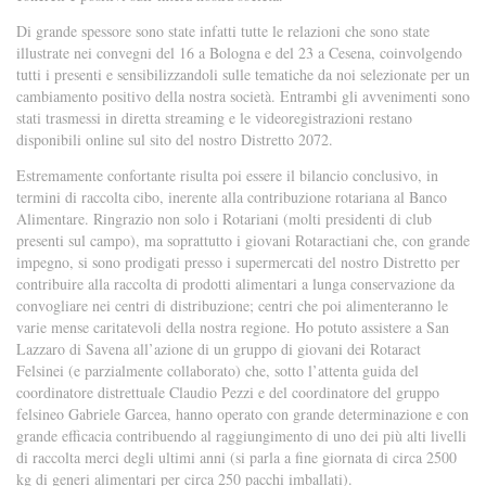
Di grande spessore sono state infatti tutte le relazioni che sono state
illustrate nei convegni del 16 a Bologna e del 23 a Cesena, coinvolgendo
tutti i presenti e sensibilizzandoli sulle tematiche da noi selezionate per un
cambiamento positivo della nostra società. Entrambi gli avvenimenti sono
stati trasmessi in diretta streaming e le videoregistrazioni restano
disponibili online sul sito del nostro Distretto 2072.
Estremamente confortante risulta poi essere il bilancio conclusivo, in
termini di raccolta cibo, inerente alla contribuzione rotariana al Banco
Alimentare. Ringrazio non solo i Rotariani (molti presidenti di club
presenti sul campo), ma soprattutto i giovani Rotaractiani che, con grande
impegno, si sono prodigati presso i supermercati del nostro Distretto per
contribuire alla raccolta di prodotti alimentari a lunga conservazione da
convogliare nei centri di distribuzione; centri che poi alimenteranno le
varie mense caritatevoli della nostra regione. Ho potuto assistere a San
Lazzaro di Savena all’azione di un gruppo di giovani dei Rotaract
Felsinei (e parzialmente collaborato) che, sotto l’attenta guida del
coordinatore distrettuale Claudio Pezzi e del coordinatore del gruppo
felsineo Gabriele Garcea, hanno operato con grande determinazione e con
grande efficacia contribuendo al raggiungimento di uno dei più alti livelli
di raccolta merci degli ultimi anni (si parla a fine giornata di circa 2500
kg di generi alimentari per circa 250 pacchi imballati).