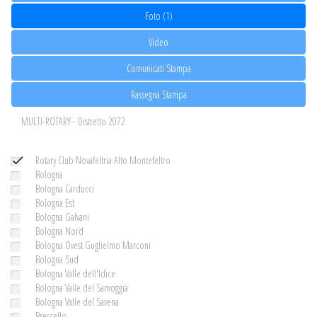
Foto (1)
Video
Comunicati Stampa
Rassegna Stampa
MULTI-ROTARY - Distretto 2072
Rotary Club Novafeltria Alto Montefeltro
Bologna
Bologna Carducci
Bologna Est
Bologna Galvani
Bologna Nord
Bologna Ovest Guglielmo Marconi
Bologna Sud
Bologna Valle dell'Idice
Bologna Valle del Samoggia
Bologna Valle del Savena
Brescello