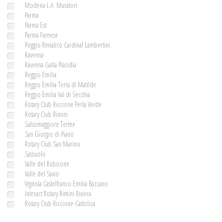
Modena L.A. Muratori
Parma
Parma Est
Parma Farnese
Poggio Renatico Cardinal Lambertini
Ravenna
Ravenna Galla Placidia
Reggio Emilia
Reggio Emilia Terra di Matilde
Reggio Emilia Val di Secchia
Rotary Club Riccione Perla Verde
Rotary Club Rimini
Salsomaggiore Terme
San Giorgio di Piano
Rotary Club San Marino
Sassuolo
Valle del Rubicone
Valle del Savio
Vignola Castelfranco Emilia Bazzano
Interact Rotary Rimini Riviera
Rotary Club Riccione-Cattolica