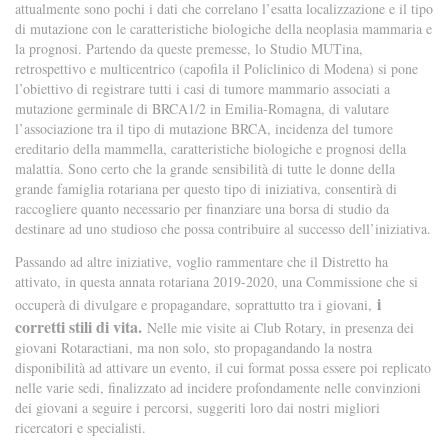
attualmente sono pochi i dati che correlano l’esatta localizzazione e il tipo
di mutazione con le caratteristiche biologiche della neoplasia mammaria e
la prognosi. Partendo da queste premesse, lo Studio MUTina,
retrospettivo e multicentrico (capofila il Policlinico di Modena) si pone
l’obiettivo di registrare tutti i casi di tumore mammario associati a
mutazione germinale di BRCA1/2 in Emilia-Romagna, di valutare
l’associazione tra il tipo di mutazione BRCA, incidenza del tumore
ereditario della mammella, caratteristiche biologiche e prognosi della
malattia. Sono certo che la grande sensibilità di tutte le donne della
grande famiglia rotariana per questo tipo di iniziativa, consentirà di
raccogliere quanto necessario per finanziare una borsa di studio da
destinare ad uno studioso che possa contribuire al successo dell’iniziativa.
Passando ad altre iniziative, voglio rammentare che il Distretto ha
attivato, in questa annata rotariana 2019-2020, una Commissione che si
i
occuperà di divulgare e propagandare, soprattutto tra i giovani,
corretti stili di vita.
Nelle mie visite ai Club Rotary, in presenza dei
giovani Rotaractiani, ma non solo, sto propagandando la nostra
disponibilità ad attivare un evento, il cui format possa essere poi replicato
nelle varie sedi, finalizzato ad incidere profondamente nelle convinzioni
dei giovani a seguire i percorsi, suggeriti loro dai nostri migliori
ricercatori e specialisti.