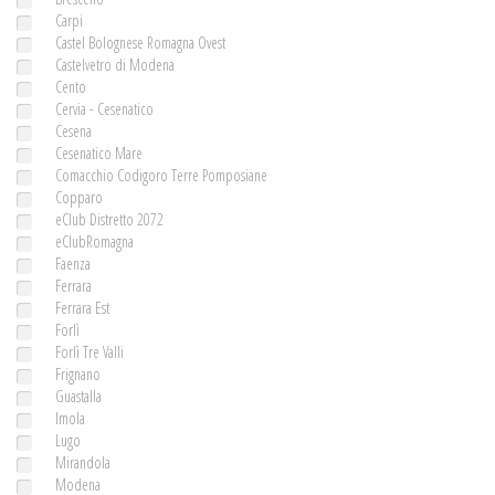
Carpi
Castel Bolognese Romagna Ovest
Castelvetro di Modena
Cento
Cervia - Cesenatico
Cesena
Cesenatico Mare
Comacchio Codigoro Terre Pomposiane
Copparo
eClub Distretto 2072
eClubRomagna
Faenza
Ferrara
Ferrara Est
Forlì
Forlì Tre Valli
Frignano
Guastalla
Imola
Lugo
Mirandola
Modena