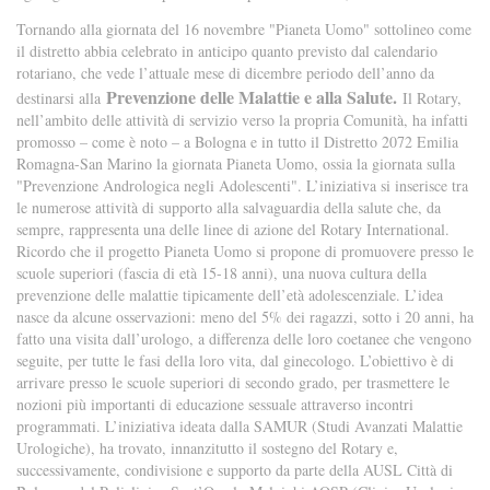
Tornando alla giornata del 16 novembre "Pianeta Uomo" sottolineo come
il distretto abbia celebrato in anticipo quanto previsto dal calendario
rotariano, che vede l’attuale mese di dicembre periodo dell’anno da
Prevenzione delle Malattie e alla Salute.
destinarsi alla
Il Rotary,
nell’ambito delle attività di servizio verso la propria Comunità, ha infatti
promosso – come è noto – a Bologna e in tutto il Distretto 2072 Emilia
Romagna-San Marino la giornata Pianeta Uomo, ossia la giornata sulla
"Prevenzione Andrologica negli Adolescenti". L’iniziativa si inserisce tra
le numerose attività di supporto alla salvaguardia della salute che, da
sempre, rappresenta una delle linee di azione del Rotary International.
Ricordo che il progetto Pianeta Uomo si propone di promuovere presso le
scuole superiori (fascia di età 15-18 anni), una nuova cultura della
prevenzione delle malattie tipicamente dell’età adolescenziale. L’idea
nasce da alcune osservazioni: meno del 5% dei ragazzi, sotto i 20 anni, ha
fatto una visita dall’urologo, a differenza delle loro coetanee che vengono
seguite, per tutte le fasi della loro vita, dal ginecologo. L’obiettivo è di
arrivare presso le scuole superiori di secondo grado, per trasmettere le
nozioni più importanti di educazione sessuale attraverso incontri
programmati. L’iniziativa ideata dalla SAMUR (Studi Avanzati Malattie
Urologiche), ha trovato, innanzitutto il sostegno del Rotary e,
successivamente, condivisione e supporto da parte della AUSL Città di